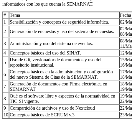
informáticos con los que cuenta la SEMARNAT.
#
Tema
Fecha
1
Sensibilización y conceptos de seguridad informática.
02/Ma
02/Ma
2
Generación de encuestas y uso del sistema de encuestas.
08/Ma
08/Ma
3
Administración y uso del sistema de eventos.
11/Ma
4
Conceptos básicos del uso del SINAT.
12/Ma
Uso de Git, versionador de documentos y uso del
15/Ma
5
repositorio institucional.
16/Ma
Conceptos básicos en la administración y configuración
17/Ma
6
del nuevo Sistema de Citas de la SEMARNAT.
18/Ma
Generación de documentos con Firma electrónica en
18/Ma
7
SEMARNAT
19/Ma
Qué es el software libre y aspectos de la normatividad en
19/Ma
8
TIC-SI vigente.
22/Ma
9
Compartición de archivos y uso de Nextcloud
22/Ma
10
Conceptos básicos de SCRUM v.3
23/Ma